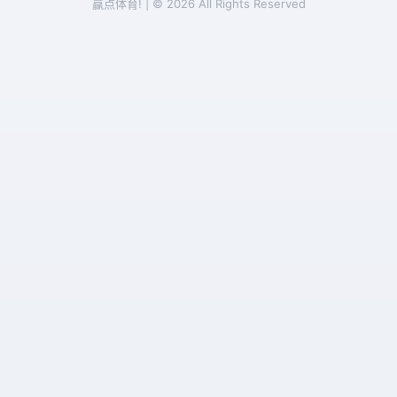
赢点体育! | © 2026 All Rights Reserved